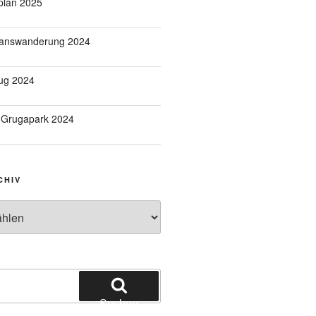
plan 2025
ganswanderung 2024
ug 2024
 Grugapark 2024
CHIV
v
Suchen