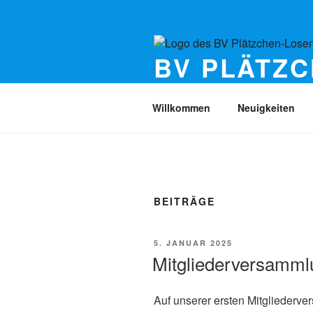
Zum
Inhalt
springen
BV PLÄTZC
Gemeinsam für lebenswerte Velb
Willkommen
Neuigkeiten
BEITRÄGE
VERÖFFENTLICHT
5. JANUAR 2025
AM
Mitgliederversamml
Auf unserer ersten Mitgliederv