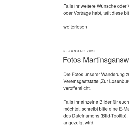
Falls ihr weitere Wünsche oder 
oder Vorträge habt, teilt diese b
„Veranstaltungsplan
weiterlesen
2025“
VERÖFFENTLICHT
5. JANUAR 2025
AM
Fotos Martinsgans
Die Fotos unserer Wanderung z
Vereinsgaststätte „Zur Losenbur
veröffentlicht.
Falls ihr einzelne Bilder für eu
möchtet, schreibt bitte eine E-M
des Dateinamens (Bild-Tooltip), 
angezeigt wird.