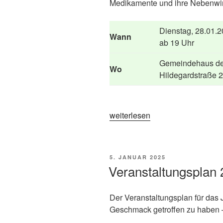
Medikamente und ihre Nebenwi
Dienstag, 28.01.
Wann
ab 19 Uhr
Gemeindehaus de
Wo
Hildegardstraße 
„Mitgliederversammlung
weiterlesen
am
28.01.2025“
VERÖFFENTLICHT
5. JANUAR 2025
AM
Veranstaltungsplan
Der Veranstaltungsplan für das Ja
Geschmack getroffen zu haben – 